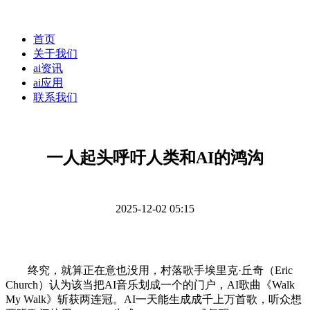
首页
关于我们
ai资讯
ai应用
联系我们
一人起头呼吁人类和AI的鸿沟
2025-12-02 05:15
终究，就算正在意也没用，村落歌手埃里克·丘奇（Eric
Church）认为该当把AI音乐划成一个的门户，AI歌曲《Walk
My Walk》斩获两连冠。AI一天能生成成千上万首歌，听众想