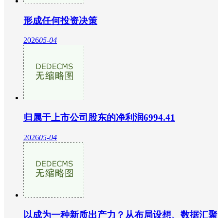
形成任何投资决策
2026
05-04
归属于上市公司股东的净利润6994.41
2026
05-04
以成为一种新质出产力？从布局设想、数据汇聚