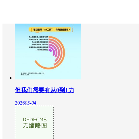
但我们需要有从0到1力
2026
05-04