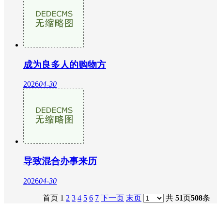
成为良多人的购物方
2026
04-30
导致混合办事来历
2026
04-30
首页 1
2
3
4
5
6
7
下一页
末页
共
51
页
508
条