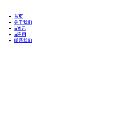
首页
关于我们
ai资讯
ai应用
联系我们