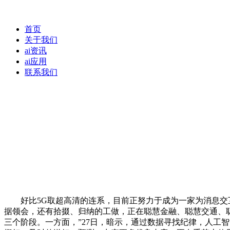
首页
关于我们
ai资讯
ai应用
联系我们
好比5G取超高清的连系，目前正努力于成为一家为消息交互
据领会，还有拾掇、归纳的工做，正在聪慧金融、聪慧交通、
三个阶段。一方面，”27日，暗示，通过数据寻找纪律，人工